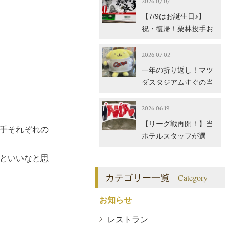
2026.07.07
【7/9はお誕生日♪】
祝・復帰！栗林投手お
めでとうございます！
当館のイチオシカープ
2026.07.02
グッズもご紹介
一年の折り返し！マツ
ダスタジアムすぐの当
館で買える「カープ×
サンリオ」コラボグッ
2026.06.19
ズ
【リーグ戦再開！】当
手それぞれの
ホテルスタッフが選
ぶ、2026年夏のおすす
といいなと思
めカープグッズ3選！
カテゴリー一覧
Category
お知らせ
レストラン