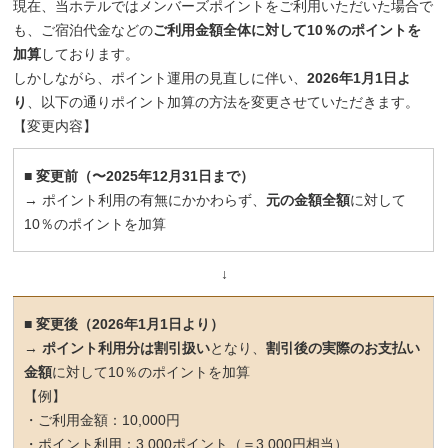
現在、当ホテルではメンバーズポイントをご利用いただいた場合で
も、ご宿泊代金などの
ご利用金額全体に対して10％のポイントを
加算
しております。
しかしながら、ポイント運用の見直しに伴い、
2026年1月1日よ
り
、以下の通りポイント加算の方法を変更させていただきます。
【変更内容】
■
変更前（〜2025年12月31日まで）
→ ポイント利用の有無にかかわらず、
元の金額全額
に対して
10％のポイントを加算
↓
■
変更後（2026年1月1日より）
→
ポイント利用分は割引扱い
となり、
割引後の実際のお支払い
金額
に対して10％のポイントを加算
【例】
・ご利用金額：10,000円
・ポイント利用：3,000ポイント（＝3,000円相当）