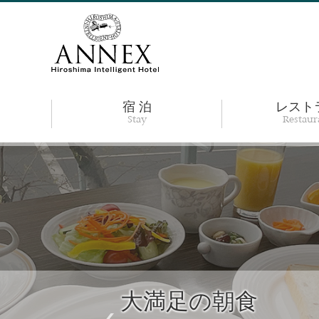
宿 泊
レスト
Stay
Restaur