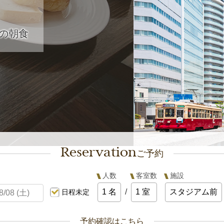
広電電停がすぐそばにあり、アクセス抜群！
観光にビジネスに便利な立地です
Reservation
ご予約
人数
客室数
施設
/
日程未定
予約確認はこちら