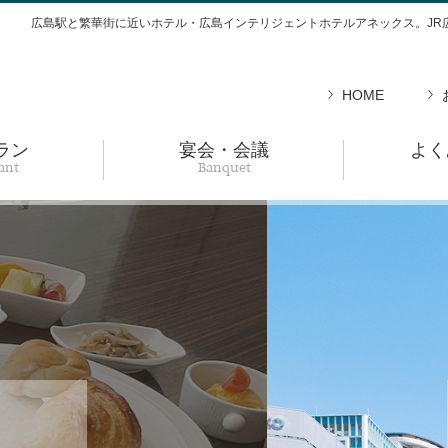
広島駅と繁華街に近いホテル・広島インテリジェントホテルアネックス。JR
HOME
ラン
宴会・会議
よく
ant
Banquet
広島駅と繁華街が徒歩圏内