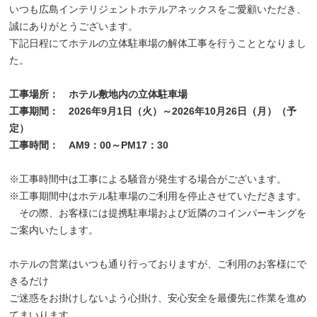
いつも広島インテリジェントホテルアネックスをご愛顧いただき、
誠にありがとうございます。
下記日程にてホテルの立体駐車場の解体工事を行うこととなりまし
た。
工事場所： ホテル敷地内の立体駐車場
工事期間： 2026
年9
月1
日（火）～2026
年10
月26
日（月）（予
定）
工事時間： AM9：0
0
～PM17
：30
※工事時間中は工事による騒音が発生する場合がございます。
※工事期間中はホテル駐車場のご利用を停止させていただきます。
その際、お客様には提携駐車場および近隣のコインパーキングを
ご案内いたします。
ホテルの営業はいつも通り行っておりますが、ご利用のお客様にで
きるだけ
ご迷惑をお掛けしないよう心掛け、安心安全を最優先に作業を進め
てまいります。