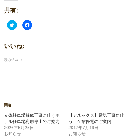
共有:
ク
Facebook
リ
で
ッ
共
ク
有
し
す
て
る
いいね:
Twitter
に
で
は
共
ク
有
リ
読み込み中…
(新
ッ
し
ク
い
し
ウ
て
ィ
く
ン
だ
ド
さ
ウ
い
で
(新
開
し
き
い
関連
ま
ウ
す)
ィ
立体駐車場解体工事に伴うホ
【アネックス】電気工事に伴
ン
ド
テル駐車場利用停止のご案内
う、全館停電のご案内
ウ
で
2026年5月25日
2017年7月19日
開
お知らせ
お知らせ
き