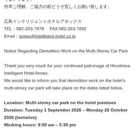
何卒ご理解、ご協力の程どうぞ宜しくお願い致します。
広島インテリジェントホテルアネックス
TEL：082-263-7878 FAX:082-263-7892
Email：
annex@intelligent-hotel.co.jp
Notice Regarding Demolition Work on the Multi-Storey Car Park
Thank you very much for your continued patronage of Hiroshima
Intelligent Hotel Annex.
We would like to inform you that demolition work on the hotel’s
multi-storey car park will take place on the dates listed below.
Location: Multi-storey car park on the hotel premises
Duration: Tuesday 1 September 2026 – Monday 26 October
2026 (tentative)
Working hours: 9:00 am – 5:30 pm