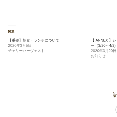
ウ
て
ィ
く
ン
だ
ド
さ
ウ
い
で
(新
開
し
き
い
ま
ウ
関連
す)
ィ
ン
ド
【重要】朝食・ランチについて
【 ANNEX 
ウ
2020年3月5日
ー（3/30～4/3)
で
開
チェリーハーヴェスト
2020年3月20日
き
ま
お知らせ
す)