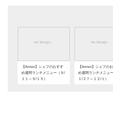
【Annex】シェフのおすす
【Annex】シェフの
め週間ランチメニュー（９/
め週間ランチメニュ
１１～９/１５）
１/２７～１２/１）