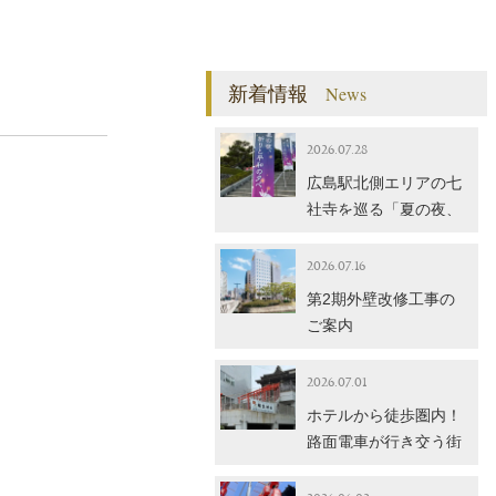
新着情報
News
2026.07.28
広島駅北側エリアの七
社寺を巡る「夏の夜、
祈りと平和の夕べ」
【8/5】のご紹介
2026.07.16
第2期外壁改修工事の
ご案内
2026.07.01
ホテルから徒歩圏内！
路面電車が行き交う街
並みに静かにたたずむ
稲生神社をご紹介