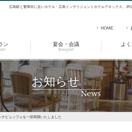
広島駅と繁華街に近いホテル・広島インテリジェントホテルアネックス。JR
HOME
ラン
宴会・会議
よく
ant
Banquet
お知らせ
News
ンチビュッフェを一部再開いたしました