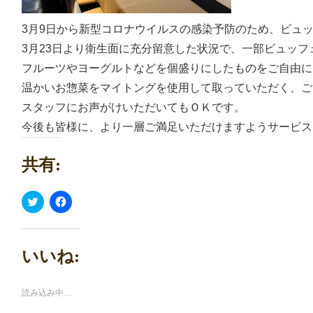
3月9日から新型コロナウイルスの感染予防のため、ビュ
3月23日より衛生面に充分留意した状況で、一部ビュッ
フルーツやヨーグルトなどを個盛りにしたものをご自由に
温かいお惣菜をマイトングを使用して取っていただく、ご
スタッフにお声がけいただいてもＯＫです。
今後も皆様に、より一層ご満足いただけますようサービス
共有:
ク
Facebook
リ
で
ッ
共
ク
有
し
す
て
る
いいね:
Twitter
に
で
は
共
ク
有
リ
(新
ッ
読み込み中…
し
ク
い
し