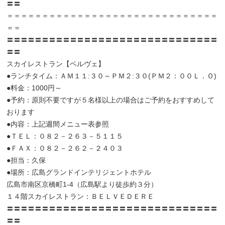
〓〓
＝＝＝＝＝＝＝＝＝＝＝＝＝＝＝＝＝＝＝＝＝＝＝＝＝＝＝＝＝＝
＝＝
〓〓〓〓〓〓〓〓〓〓〓〓〓〓〓〓〓〓〓〓〓〓〓〓〓〓〓〓〓〓
〓〓
スカイレストラン【ベルヴェ】
●ランチタイム：ＡＭ１１:３０～ＰＭ２:３０(ＰＭ２：００Ｌ．Ｏ)
●料金：1000円～
●予約：原則不要ですが５名様以上の場合はご予約をおすすめして
おります
●内容：上記週間メニュー表参照
●ＴＥＬ：０８２－２６３－５１１５
●ＦＡＸ：０８２－２６２－２４０３
●担当：久保
●場所：広島グランドインテリジェントホテル
広島市南区京橋町1-4（広島駅より徒歩約３分）
１４階スカイレストラン：ＢＥＬＶＥＤＥＲＥ
〓〓〓〓〓〓〓〓〓〓〓〓〓〓〓〓〓〓〓〓〓〓〓〓〓〓〓〓〓〓
〓〓