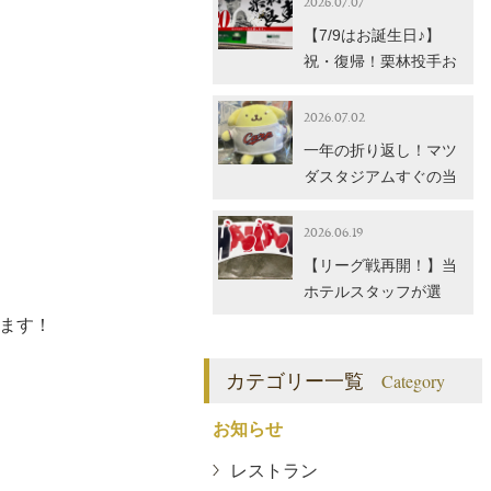
2026.07.07
【7/9はお誕生日♪】
祝・復帰！栗林投手お
めでとうございます！
当館のイチオシカープ
2026.07.02
グッズもご紹介
一年の折り返し！マツ
ダスタジアムすぐの当
館で買える「カープ×
サンリオ」コラボグッ
2026.06.19
ズ
【リーグ戦再開！】当
ホテルスタッフが選
ぶ、2026年夏のおすす
ます！
めカープグッズ3選！
カテゴリー一覧
Category
お知らせ
レストラン