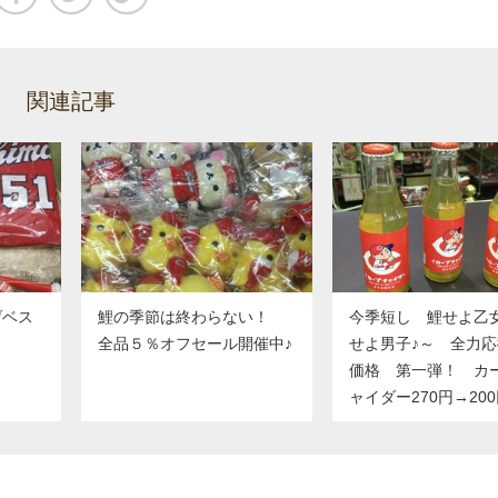
関連記事
げベス
鯉の季節は終わらない！
今季短し 鯉せよ乙
全品５％オフセール開催中♪
せよ男子♪～ 全力
価格 第一弾！ カ
ャイダー270円→20