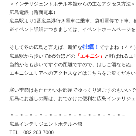
＜インテリジェントホテル本館からの主なアクセス方法＞
広島電鉄（路面電車）
広島駅より1番広島港行き電車に乗車、袋町電停で下車、
※イベント詳細につきましては、イベントホームページを
牡蠣！
そして冬の広島と言えば、新鮮な
ですよね（＾＾
広島駅から歩いて約5分ほどの
「エキニシ」
と呼ばれるエ
当館からも歩いてすぐの距離ですので、はしご酒ならぬ、
エキニシエリアへのアクセスなどはこちらをご覧ください
寒い季節はあたたかいお部屋でゆっくり過ごすのもいいで
広島にお越しの際は、おでかけに便利な広島インテリジェ
＊－＊－＊－＊－＊－＊－＊－＊－＊－＊－＊－＊－
広島インテリジェントホテル本館
TEL：082-263-7000