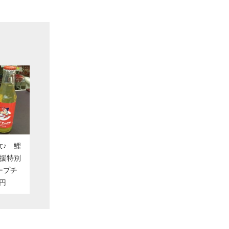
女♪ 鯉
応援特別
ープチ
0円