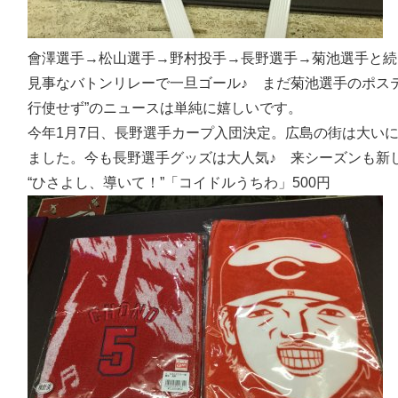
會澤選手→松山選手→野村投手→長野選手→菊池選手と続
見事なバトンリレーで一旦ゴール♪ まだ菊池選手のポス
行使せず”のニュースは単純に嬉しいです。
今年1月7日、長野選手カープ入団決定。広島の街は大い
ました。今も長野選手グッズは大人気♪ 来シーズンも新
“ひさよし、導いて！”「コイドルうちわ」500円