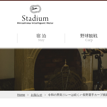
宿 泊
野球観戦
Stay
Carp
Home
お知らせ
令和の男気リレーは続く♪~長野選手カープ残