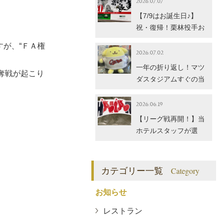
2026.07.07
【7/9はお誕生日♪】
祝・復帰！栗林投手お
めでとうございます！
が、“ＦＡ権
当館のイチオシカープ
2026.07.02
グッズもご紹介
一年の折り返し！マツ
奪戦が起こり
ダスタジアムすぐの当
館で買える「カープ×
サンリオ」コラボグッ
2026.06.19
ズ
【リーグ戦再開！】当
ホテルスタッフが選
ぶ、2026年夏のおすす
めカープグッズ3選！
カテゴリー一覧
Category
お知らせ
レストラン