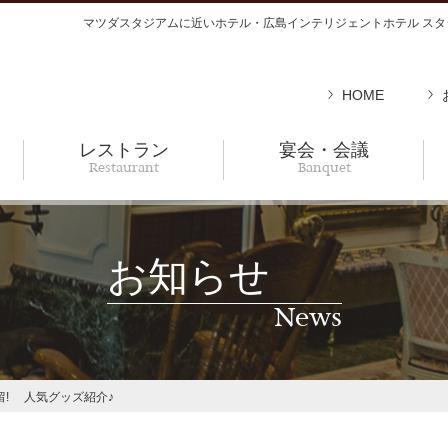
マツダスタジアムに近いホテル・広島インテリジェントホテル スタ
HOME
レストラン
宴会・会議
Restaurant
Banquet
お知らせ
News
留! 人気グッズ紹介♪